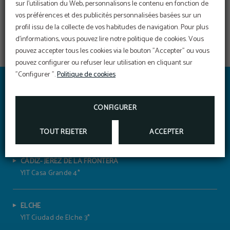
sur l'utilisation du Web, personnalisons le contenu en fonction de
vos préférences et des publicités personnalisées basées sur un
profil issu de la collecte de vos habitudes de navigation. Pour plus
d'informations, vous pouvez lire notre politique de cookies. Vous
pouvez accepter tous les cookies via le bouton "Accepter" ou vous
pouvez configurer ou refuser leur utilisation en cliquant sur
"Configurer ".
Politique de cookies
YIT VÍA SEVILLA MAIRENA
Délicieux petit-déjeuner
HOTELVIASEVILLAMAIRENA@YITHOTELES.COM
PROFITEZ DE NOTRE EXQUIS PETIT-DÉJEUNER
CONFIGURER
BUFFET AVEC UNE GRANDE VARIÉTÉ DE PRODUITS.
955 41 79 54
H/SE/01174 – 4*CIUDAD
TOUT REJETER
ACCEPTER
CÁDIZ- JEREZ DE LA FRONTERA
YIT Casa Grande 4*
ELCHE
YIT Ciudad de Elche 3*