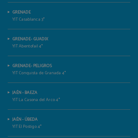
GRENADE
YIT Casablanca 3*
GRENADE- GUADIX
YIT Abentofail 4*
GRENADE- PELIGROS
YIT Conquista de Granada 4*
JAÉN - BAEZA
YIT La Casona del Arco 4*
JAÉN - ÚBEDA
YIT El Postigo 4*