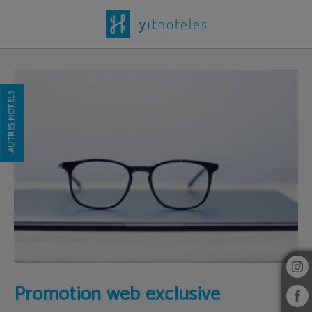
Promotion Web Exclusive de l´Hôtel Yit Vía Sevilla Mairena à . Site Web Officiel.
AUTRES HÔTELS
Promotion web exclusive