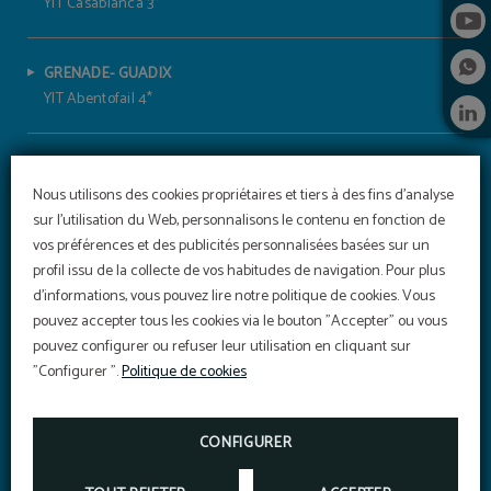
YIT Casablanca 3*
GRENADE- GUADIX
YIT Abentofail 4*
GRENADE- PELIGROS
YIT Conquista de Granada 4*
Nous utilisons des cookies propriétaires et tiers à des fins d'analyse
sur l'utilisation du Web, personnalisons le contenu en fonction de
vos préférences et des publicités personnalisées basées sur un
JAÉN - BAEZA
profil issu de la collecte de vos habitudes de navigation. Pour plus
YIT La Casona del Arco 4*
d'informations, vous pouvez lire notre politique de cookies. Vous
pouvez accepter tous les cookies via le bouton "Accepter" ou vous
pouvez configurer ou refuser leur utilisation en cliquant sur
JAÉN - ÚBEDA
"Configurer ".
Politique de cookies
YIT El Postigo 4*
Délicieux petit-déjeuner
PROFITEZ DE NOTRE EXQUIS PETIT-DÉJEUNER
CONFIGURER
BUFFET AVEC UNE GRANDE VARIÉTÉ DE PRODUITS.
SEVILLE - VALENCINA DE LA CONCEPCIÓN
YIT Vereda Real 4*