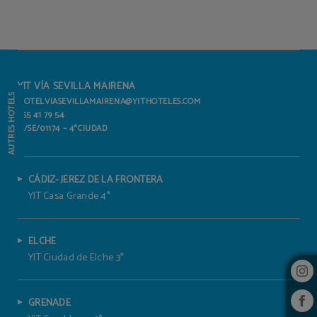
Yit Casa Grande de l´Hôtel Yit Vía Sevilla Mairena à . Site Web Officiel.
YIT VÍA SEVILLA MAIRENA
AUTRES HÔTELS
HOTELVIASEVILLAMAIRENA@YITHOTELES.COM
955 41 79 54
H/SE/01174 – 4*CIUDAD
CÁDIZ- JEREZ DE LA FRONTERA
YIT Casa Grande 4*
ELCHE
YIT Ciudad de Elche 3*
GRENADE