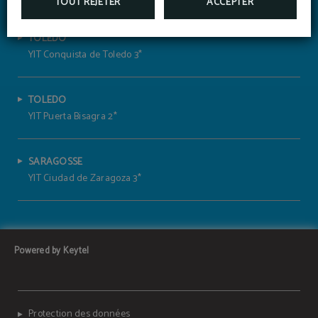
TOUT REJETER
ACCEPTER
TOLEDO
YIT Conquista de Toledo 3*
TOLEDO
YIT Puerta Bisagra 2*
SARAGOSSE
YIT Ciudad de Zaragoza 3*
Powered by Keytel
Protection des données