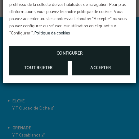
profil issu de la collecte de vos habitudes de navigation. Pour plus
d'informations, vous pouvez lire notre politique de cookies. Vous
pouvez accepter tous les cookies via le bouton "Accepter" ou vous
pouvez configurer ou refuser leur utilisation en cliquant sur
YIT VÍA SEVILLA MAIRENA
"Configurer ".
Politique de cookies
HOTELVIASEVILLAMAIRENA@YITHOTELES.COM
955 41 79 54
Délicieux petit-déjeuner
H/SE/01174 – 4*CIUDAD
PROFITEZ DE NOTRE EXQUIS PETIT-DÉJEUNER
CONFIGURER
BUFFET AVEC UNE GRANDE VARIÉTÉ DE PRODUITS.
TOUT REJETER
ACCEPTER
CÁDIZ- JEREZ DE LA FRONTERA
YIT Casa Grande 4*
ELCHE
YIT Ciudad de Elche 3*
GRENADE
YIT Casablanca 3*