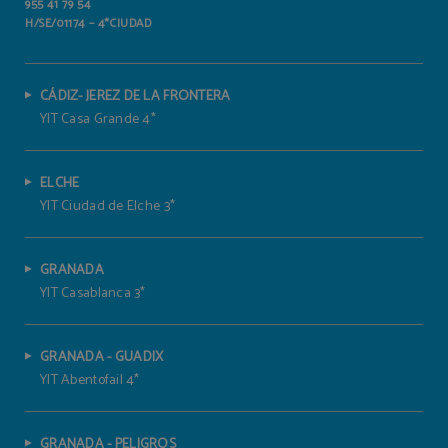
955 41 79 54
H/SE/01174 – 4*CIUDAD
CÁDIZ- JEREZ DE LA FRONTERA
YIT Casa Grande 4*
ELCHE
YIT Ciudad de Elche 3*
GRANADA
YIT Casablanca 3*
GRANADA - GUADIX
YIT Abentofail 4*
GRANADA - PELIGROS