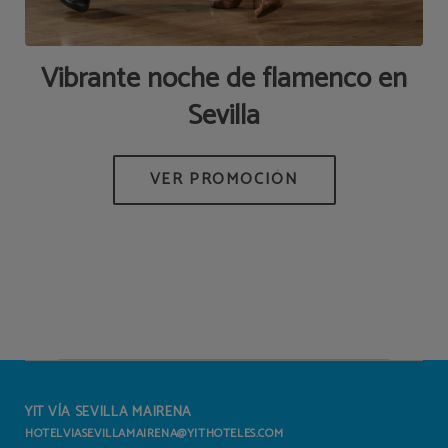
Vibrante noche de flamenco en
D
Sevilla
S
YIT VÍA SEVILLA MAIRENA
HOTELVIASEVILLAMAIRENA@YITHOTELES.COM