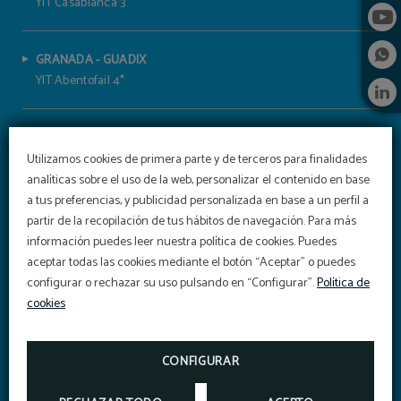
YIT Casablanca 3*
GRANADA - GUADIX
YIT Abentofail 4*
GRANADA - PELIGROS
YIT Conquista de Granada 4*
Utilizamos cookies de primera parte y de terceros para finalidades
analíticas sobre el uso de la web, personalizar el contenido en base
a tus preferencias, y publicidad personalizada en base a un perfil a
JAÉN - BAEZA
partir de la recopilación de tus hábitos de navegación. Para más
YIT La Casona del Arco 4*
información puedes leer nuestra política de cookies. Puedes
aceptar todas las cookies mediante el botón “Aceptar” o puedes
configurar o rechazar su uso pulsando en “Configurar”.
Política de
JAÉN - ÚBEDA
cookies
YIT El Postigo 4*
DESAYUNO
Delicioso desayuno
DISFRUTA DE NUESTRO EXQUISITO DESAYUNO-
CONFIGURAR
BUFFET CON GRAN VARIEDAD DE PRODUCTOS
SEVILLA - VALENCINA DE LA CONCEPCIÓN
YIT Vereda Real 4*