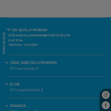
Yit Vereda Real del Hotel Yit Vía Sevilla Mairena en Mairena del Aljarafe. Web Of
YIT VÍA SEVILLA MAIRENA
OTROS HOTELES
HOTELVIASEVILLAMAIRENA@YITHOTELES.COM
955 41 79 54
H/SE/01174 – 4*CIUDAD
CÁDIZ- JEREZ DE LA FRONTERA
YIT Casa Grande 4*
ELCHE
YIT Ciudad de Elche 3*
GRANADA