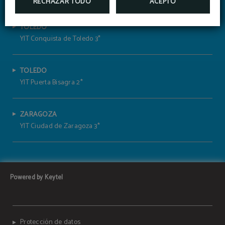
RECHAZAR TODO
ACEPTO
TOLEDO
YIT Conquista de Toledo 3*
TOLEDO
YIT Puerta Bisagra 2*
ZARAGOZA
YIT Ciudad de Zaragoza 3*
Powered by Keytel
Protección de datos