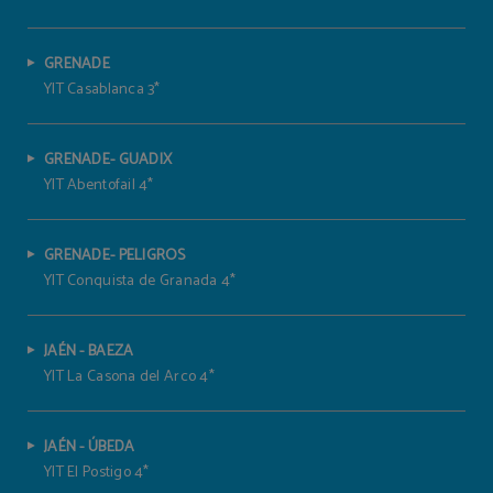
GRENADE
YIT Casablanca 3*
GRENADE- GUADIX
YIT Abentofail 4*
GRENADE- PELIGROS
YIT Conquista de Granada 4*
JAÉN - BAEZA
YIT La Casona del Arco 4*
JAÉN - ÚBEDA
YIT El Postigo 4*