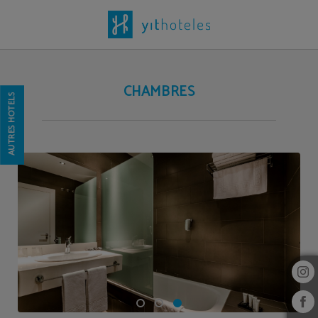
Chambres de l´Hôtel Yit Vía Sevilla Mairena à . Site Web Officiel.
CHAMBRES
AUTRES HÔTELS