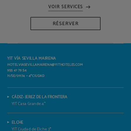
RÉSERVER
YIT VÍA SEVILLA MAIRENA
HOTELVIASEVILLAMAIRENA@YITHOTELES.COM
955 41 79 54
H/SE/01174 – 4*CIUDAD
CÁDIZ- JEREZ DE LA FRONTERA
YIT Casa Grande 4*
ELCHE
YIT Ciudad de Elche 3*