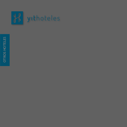
Hotel Yit Vía Sevilla Mairena en Mairena del Aljarafe. Web Oficial
OTROS HOTELES