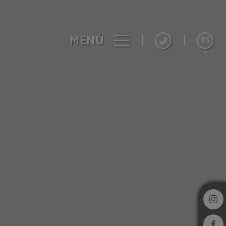
MENÚ
ES
English
Français