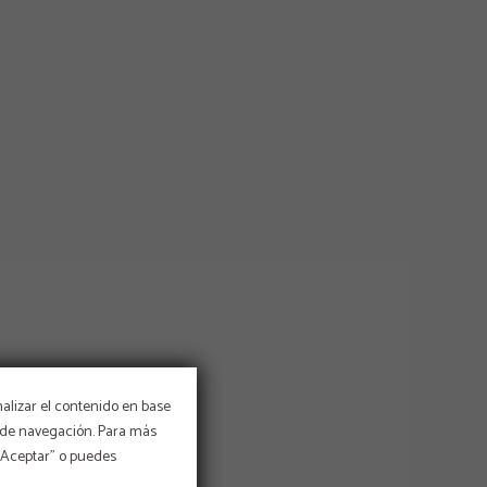
nalizar el contenido en base
os de navegación. Para más
 “Aceptar” o puedes