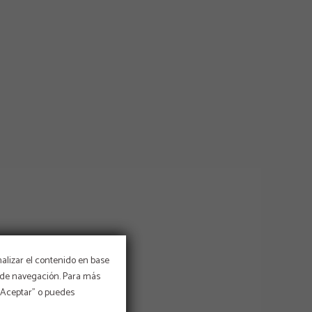
nalizar el contenido en base
os de navegación. Para más
 “Aceptar” o puedes