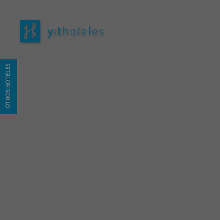
Hotel Yit Vía Sevilla Mairena en Mairena del Aljarafe. Web Oficial
OTROS HOTELES