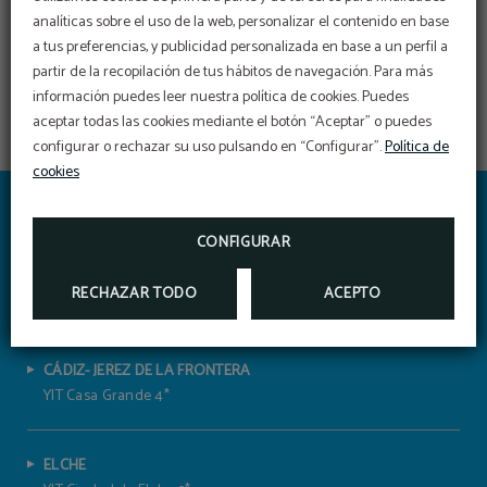
analíticas sobre el uso de la web, personalizar el contenido en base
a tus preferencias, y publicidad personalizada en base a un perfil a
partir de la recopilación de tus hábitos de navegación. Para más
información puedes leer nuestra política de cookies. Puedes
aceptar todas las cookies mediante el botón “Aceptar” o puedes
configurar o rechazar su uso pulsando en “Configurar”.
Política de
cookies
DESAYUNO
Delicioso desayuno
YIT VÍA SEVILLA MAIRENA
DISFRUTA DE NUESTRO EXQUISITO DESAYUNO-
CONFIGURAR
BUFFET CON GRAN VARIEDAD DE PRODUCTOS
HOTELVIASEVILLAMAIRENA@YITHOTELES.COM
955 41 79 54
H/SE/01174 – 4*CIUDAD
RECHAZAR TODO
ACEPTO
CÁDIZ- JEREZ DE LA FRONTERA
YIT Casa Grande 4*
ELCHE