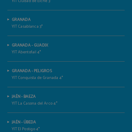
YIT Ciudad de Elche 3*
GRANADA
YIT Casablanca 3*
GRANADA - GUADIX
YIT Abentofail 4*
GRANADA - PELIGROS
YIT Conquista de Granada 4*
JAÉN - BAEZA
YIT La Casona del Arco 4*
JAÉN - ÚBEDA
YIT El Postigo 4*